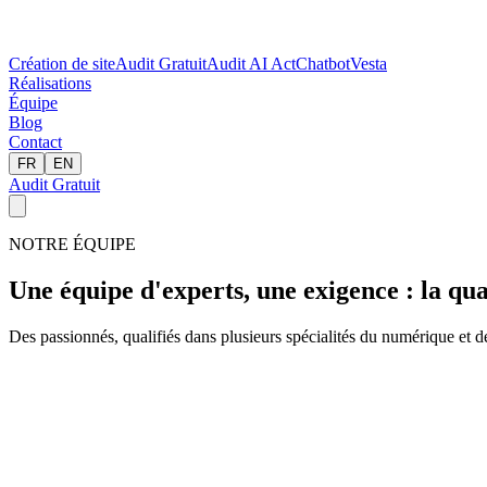
Création de site
Audit Gratuit
Audit AI Act
Chatbot
Vesta
Réalisations
Équipe
Blog
Contact
FR
EN
Audit Gratuit
NOTRE ÉQUIPE
Une équipe d'experts,
une exigence : la qua
Des passionnés, qualifiés dans plusieurs spécialités du numérique et 