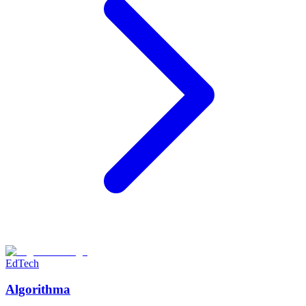
EdTech
Algorithma