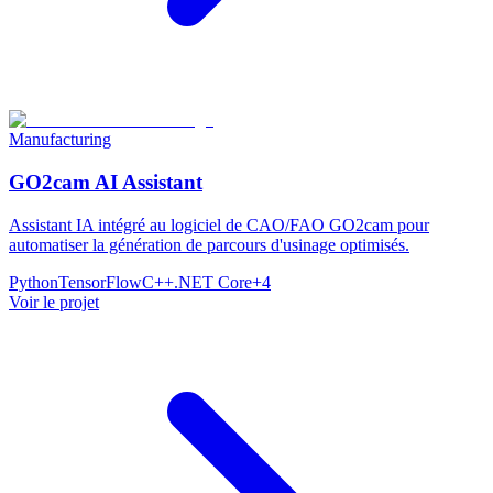
Manufacturing
GO2cam AI Assistant
Assistant IA intégré au logiciel de CAO/FAO GO2cam pour
automatiser la génération de parcours d'usinage optimisés.
Python
TensorFlow
C++
.NET Core
+
4
Voir le projet