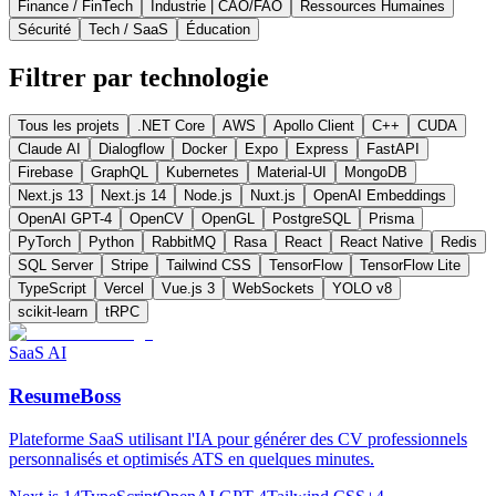
Finance / FinTech
Industrie | CAO/FAO
Ressources Humaines
Sécurité
Tech / SaaS
Éducation
Filtrer par technologie
Tous les projets
.NET Core
AWS
Apollo Client
C++
CUDA
Claude AI
Dialogflow
Docker
Expo
Express
FastAPI
Firebase
GraphQL
Kubernetes
Material-UI
MongoDB
Next.js 13
Next.js 14
Node.js
Nuxt.js
OpenAI Embeddings
OpenAI GPT-4
OpenCV
OpenGL
PostgreSQL
Prisma
PyTorch
Python
RabbitMQ
Rasa
React
React Native
Redis
SQL Server
Stripe
Tailwind CSS
TensorFlow
TensorFlow Lite
TypeScript
Vercel
Vue.js 3
WebSockets
YOLO v8
scikit-learn
tRPC
SaaS AI
ResumeBoss
Plateforme SaaS utilisant l'IA pour générer des CV professionnels
personnalisés et optimisés ATS en quelques minutes.