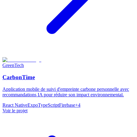
GreenTech
CarbonTime
Application mobile de suivi d'empreinte carbone personnelle avec
recommandations IA pour réduire son impact environnemental.
React Native
Expo
TypeScript
Firebase
+
4
Voir le projet