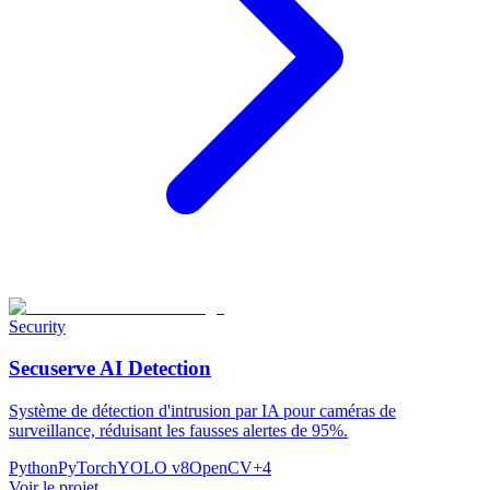
Security
Secuserve AI Detection
Système de détection d'intrusion par IA pour caméras de
surveillance, réduisant les fausses alertes de 95%.
Python
PyTorch
YOLO v8
OpenCV
+
4
Voir le projet