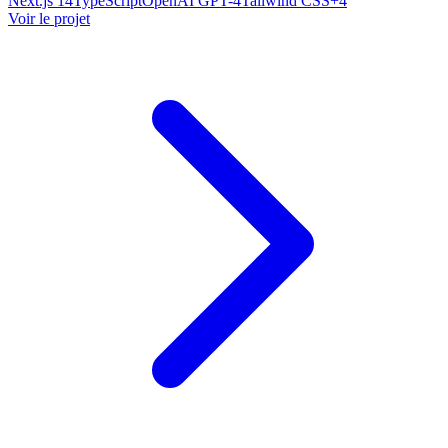
Next.js 14
TypeScript
OpenAI GPT-4
Tailwind CSS
+
4
Voir le projet