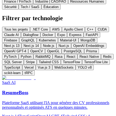
Finance / FinTech
Industrie | CAO/FAO
Ressources Humaines
Sécurité
Tech / SaaS
Éducation
Filtrer par technologie
Tous les projets
.NET Core
AWS
Apollo Client
C++
CUDA
Claude AI
Dialogflow
Docker
Expo
Express
FastAPI
Firebase
GraphQL
Kubernetes
Material-UI
MongoDB
Next.js 13
Next.js 14
Node.js
Nuxt.js
OpenAI Embeddings
OpenAI GPT-4
OpenCV
OpenGL
PostgreSQL
Prisma
PyTorch
Python
RabbitMQ
Rasa
React
React Native
Redis
SQL Server
Stripe
Tailwind CSS
TensorFlow
TensorFlow Lite
TypeScript
Vercel
Vue.js 3
WebSockets
YOLO v8
scikit-learn
tRPC
SaaS AI
ResumeBoss
Plateforme SaaS utilisant l'IA pour générer des CV professionnels
personnalisés et optimisés ATS en quelques minutes.