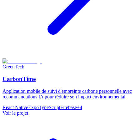
GreenTech
CarbonTime
Application mobile de suivi d'empreinte carbone personnelle avec
recommandations IA pour réduire son impact environnemental.
React Native
Expo
TypeScript
Firebase
+
4
Voir le projet