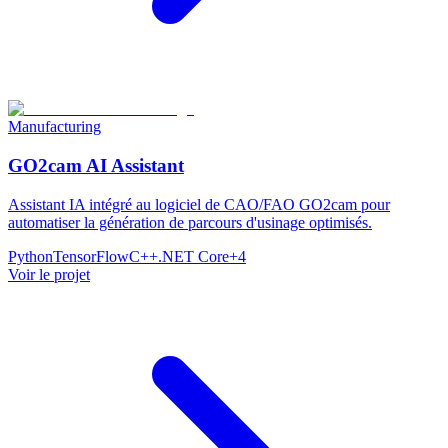
Manufacturing
GO2cam AI Assistant
Assistant IA intégré au logiciel de CAO/FAO GO2cam pour
automatiser la génération de parcours d'usinage optimisés.
Python
TensorFlow
C++
.NET Core
+
4
Voir le projet