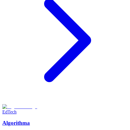
EdTech
Algorithma