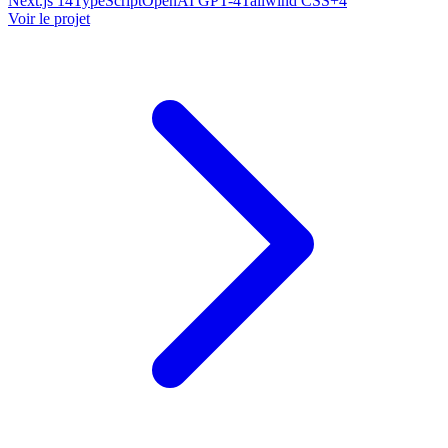
Next.js 14
TypeScript
OpenAI GPT-4
Tailwind CSS
+
4
Voir le projet