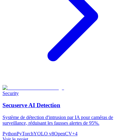
Security
Secuserve AI Detection
Système de détection d'intrusion par IA pour caméras de
surveillance, réduisant les fausses alertes de 95%.
Python
PyTorch
YOLO v8
OpenCV
+
4
Voir le projet