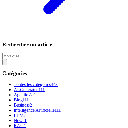
Rechercher un article
Catégories
Toutes les catégories
343
AI-Generated
111
Agentic AI
1
Blog
111
Business
2
Intelligence Artificielle
111
LLM
2
News
1
RAG
1