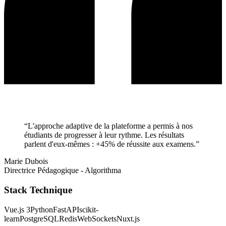
“
L'approche adaptive de la plateforme a permis à nos
étudiants de progresser à leur rythme. Les résultats
parlent d'eux-mêmes : +45% de réussite aux examens.
”
Marie Dubois
Directrice Pédagogique
-
Algorithma
Stack Technique
Vue.js 3
Python
FastAPI
scikit-
learn
PostgreSQL
Redis
WebSockets
Nuxt.js