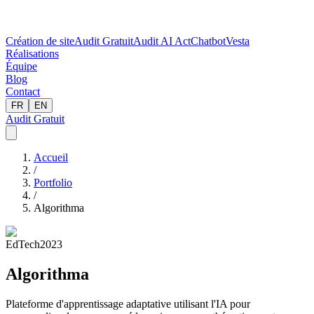
Création de site
Audit Gratuit
Audit AI Act
Chatbot
Vesta
Réalisations
Équipe
Blog
Contact
FR
EN
Audit Gratuit
Accueil
/
Portfolio
/
Algorithma
EdTech
2023
Algorithma
Plateforme d'apprentissage adaptative utilisant l'IA pour