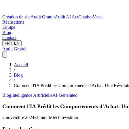
Création de site
Audit Gratuit
Audit AI Act
Chatbot
Vesta
Réalisations
Équipe
Blog
Contact
FR
EN
Audit Gratuit
Accueil
/
Blog
/
Comment l'IA Prédit les Comportements d'Achat: Une Révolut
Blog
Intelligence Artificielle
AI-Generated
Comment l'IA Prédit les Comportements d'Achat: Une
2 novembre 2024
•
3
min de lecture
•
admin