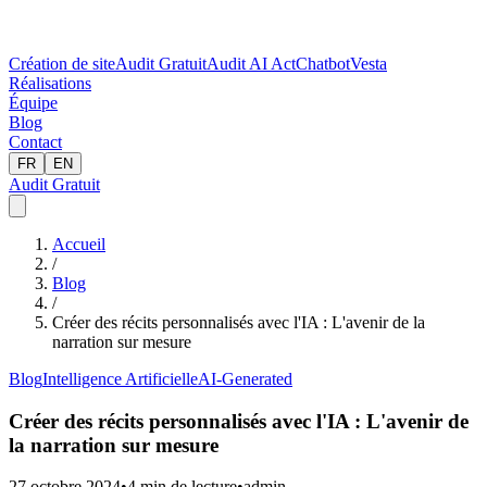
Création de site
Audit Gratuit
Audit AI Act
Chatbot
Vesta
Réalisations
Équipe
Blog
Contact
FR
EN
Audit Gratuit
Accueil
/
Blog
/
Créer des récits personnalisés avec l'IA : L'avenir de la
narration sur mesure
Blog
Intelligence Artificielle
AI-Generated
Créer des récits personnalisés avec l'IA : L'avenir de
la narration sur mesure
27 octobre 2024
•
4
min de lecture
•
admin