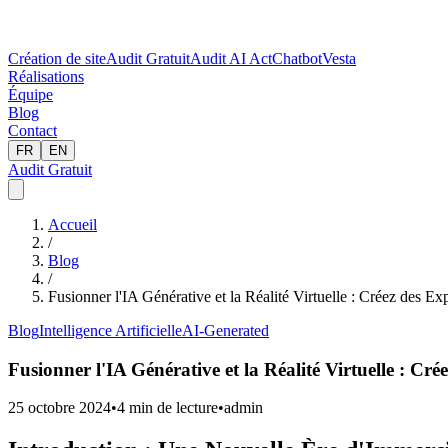
Création de site
Audit Gratuit
Audit AI Act
Chatbot
Vesta
Réalisations
Équipe
Blog
Contact
FR
EN
Audit Gratuit
Accueil
/
Blog
/
Fusionner l'IA Générative et la Réalité Virtuelle : Créez des E
Blog
Intelligence Artificielle
AI-Generated
Fusionner l'IA Générative et la Réalité Virtuelle : Cr
25 octobre 2024
•
4
min de lecture
•
admin