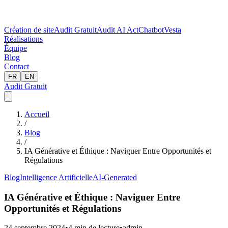
Création de site
Audit Gratuit
Audit AI Act
Chatbot
Vesta
Réalisations
Équipe
Blog
Contact
FR
EN
Audit Gratuit
Accueil
/
Blog
/
IA Générative et Éthique : Naviguer Entre Opportunités et
Régulations
Blog
Intelligence Artificielle
AI-Generated
IA Générative et Éthique : Naviguer Entre
Opportunités et Régulations
24 septembre 2024
•
4
min de lecture
•
admin