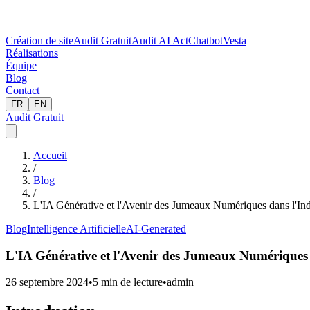
Création de site
Audit Gratuit
Audit AI Act
Chatbot
Vesta
Réalisations
Équipe
Blog
Contact
FR
EN
Audit Gratuit
Accueil
/
Blog
/
L'IA Générative et l'Avenir des Jumeaux Numériques dans l'Ind
Blog
Intelligence Artificielle
AI-Generated
L'IA Générative et l'Avenir des Jumeaux Numériques d
26 septembre 2024
•
5
min de lecture
•
admin