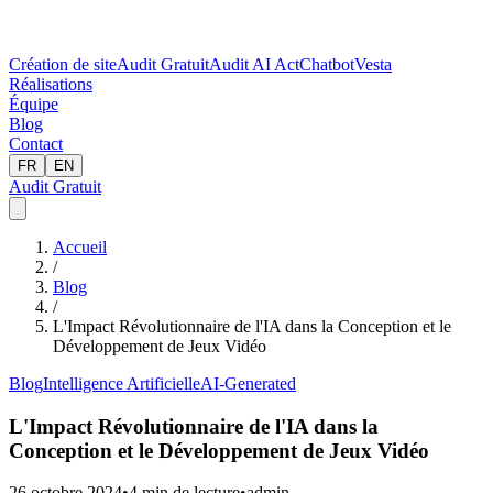
Création de site
Audit Gratuit
Audit AI Act
Chatbot
Vesta
Réalisations
Équipe
Blog
Contact
FR
EN
Audit Gratuit
Accueil
/
Blog
/
L'Impact Révolutionnaire de l'IA dans la Conception et le
Développement de Jeux Vidéo
Blog
Intelligence Artificielle
AI-Generated
L'Impact Révolutionnaire de l'IA dans la
Conception et le Développement de Jeux Vidéo
26 octobre 2024
•
4
min de lecture
•
admin