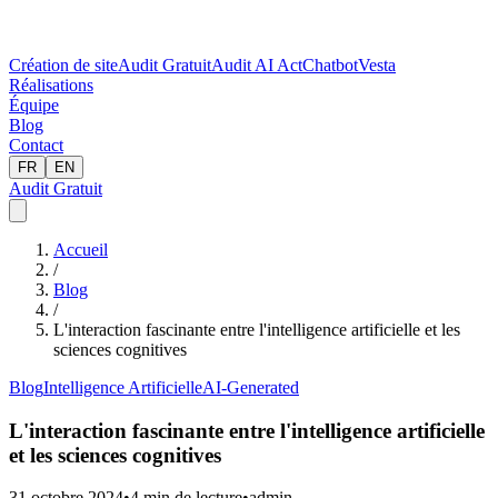
Création de site
Audit Gratuit
Audit AI Act
Chatbot
Vesta
Réalisations
Équipe
Blog
Contact
FR
EN
Audit Gratuit
Accueil
/
Blog
/
L'interaction fascinante entre l'intelligence artificielle et les
sciences cognitives
Blog
Intelligence Artificielle
AI-Generated
L'interaction fascinante entre l'intelligence artificielle
et les sciences cognitives
31 octobre 2024
•
4
min de lecture
•
admin