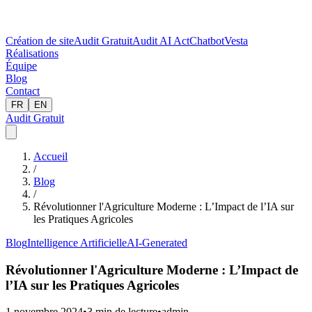
Création de site
Audit Gratuit
Audit AI Act
Chatbot
Vesta
Réalisations
Équipe
Blog
Contact
FR
EN
Audit Gratuit
Accueil
/
Blog
/
Révolutionner l'Agriculture Moderne : L’Impact de l’IA sur
les Pratiques Agricoles
Blog
Intelligence Artificielle
AI-Generated
Révolutionner l'Agriculture Moderne : L’Impact de
l’IA sur les Pratiques Agricoles
1 novembre 2024
•
3
min de lecture
•
admin