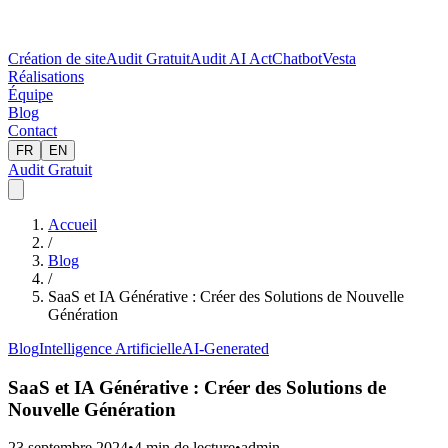
Création de site
Audit Gratuit
Audit AI Act
Chatbot
Vesta
Réalisations
Équipe
Blog
Contact
FR
EN
Audit Gratuit
Accueil
/
Blog
/
SaaS et IA Générative : Créer des Solutions de Nouvelle
Génération
Blog
Intelligence Artificielle
AI-Generated
SaaS et IA Générative : Créer des Solutions de
Nouvelle Génération
23 septembre 2024
•
4
min de lecture
•
admin