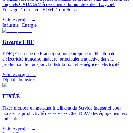
logiciels CAD/CAM à des clients du monde entier. Logiciel |
Fraisage | Tournage | EDM | Tour Suisse
Voir les projets
→
Industrie | Energie
Groupe EDF
EDF (Electricité de France) est une entreprise multinationale
d'électricité française majeure, principalement active dans la
production, le transport, la distribution et le négoce d'électricité.
Voir les projets
→
Digital | Industrie
FIXÉE
Fixée propose un assistant Intelligent du Service Industriel pour
booster la productivité des services Client/SAV des équipementiers
industriels.
Voir les projets
→